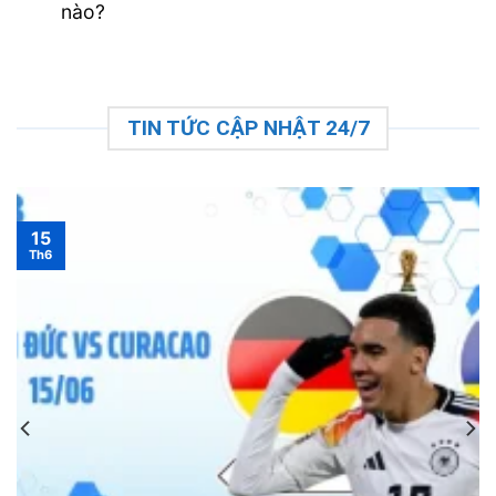
nào?
TIN TỨC CẬP NHẬT 24/7
15
Th6