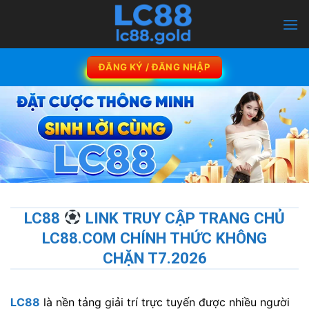
ĐĂNG KÝ / ĐĂNG NHẬP
LC88
LINK TRUY CẬP TRANG CHỦ
LC88.COM CHÍNH THỨC KHÔNG
CHẶN T7.2026
LC88
là nền tảng giải trí trực tuyến được nhiều người